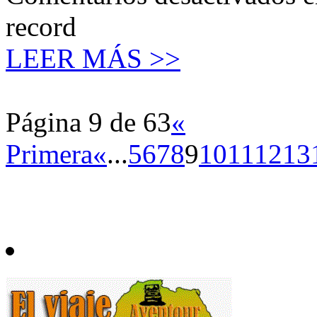
record
LEER MÁS >>
Página 9 de 63
«
Primera
«
...
5
6
7
8
9
10
11
12
13