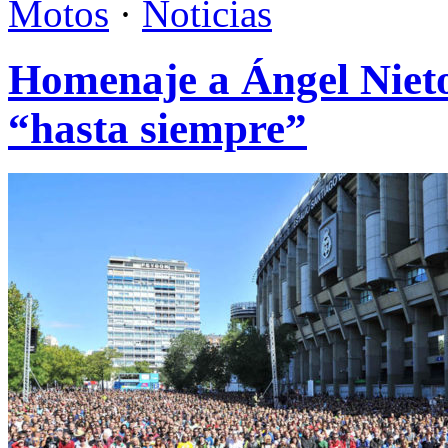
Motos
·
Noticias
Homenaje a Ángel Nieto.
“hasta siempre”