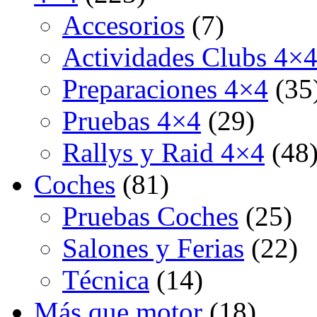
Accesorios
(7)
Actividades Clubs 4×
Preparaciones 4×4
(35
Pruebas 4×4
(29)
Rallys y Raid 4×4
(48
Coches
(81)
Pruebas Coches
(25)
Salones y Ferias
(22)
Técnica
(14)
Más que motor
(18)