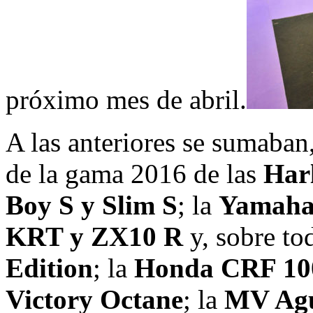
próximo mes de abril.
A las anteriores se sumaban,
de la gama 2016 de las
Har
Boy S y Slim S
; la
Yamah
KRT y ZX10 R
y, sobre to
Edition
; la
Honda CRF 100
Victory Octane
; la
MV Agu