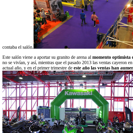
contaba el salón.
Este salón viene a aportar su granito de arena al
momento optimista q
no se vivían, y así, mientras que el pasado 2013 las ventas cayeron e
actual año, y en el primer trimestre de
este año las ventas han aum