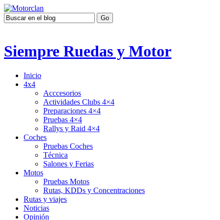
Siempre Ruedas y Motor
Inicio
4x4
Acccesorios
Actividades Clubs 4×4
Preparaciones 4×4
Pruebas 4×4
Rallys y Raid 4×4
Coches
Pruebas Coches
Técnica
Salones y Ferias
Motos
Pruebas Motos
Rutas, KDDs y Concentraciones
Rutas y viajes
Noticias
Opinión