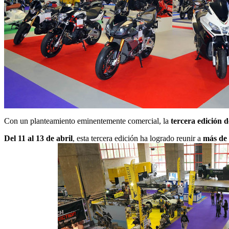
Con un planteamiento eminentemente comercial, la
tercera edición 
Del 11 al 13 de abril
, esta tercera edición ha logrado reunir a
más de