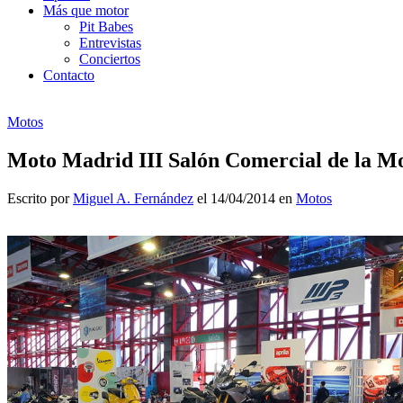
Más que motor
Pit Babes
Entrevistas
Conciertos
Contacto
Motos
Moto Madrid III Salón Comercial de la Mo
Escrito por
Miguel A. Fernández
el 14/04/2014 en
Motos