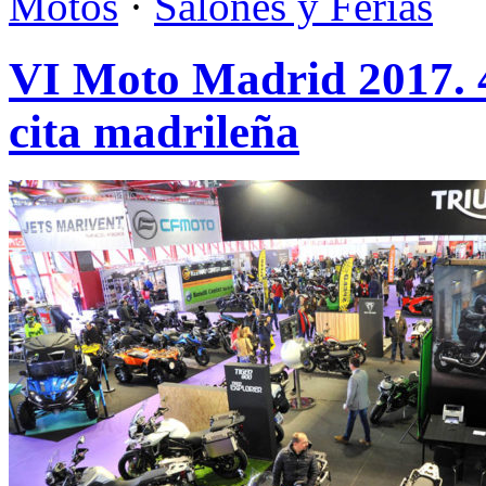
Motos
·
Salones y Ferias
VI Moto Madrid 2017. 4
cita madrileña