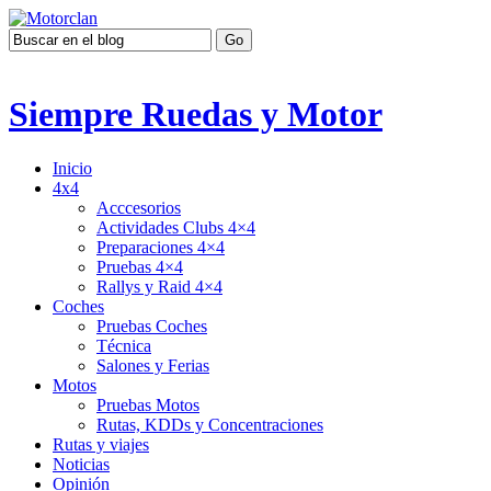
Siempre Ruedas y Motor
Inicio
4x4
Acccesorios
Actividades Clubs 4×4
Preparaciones 4×4
Pruebas 4×4
Rallys y Raid 4×4
Coches
Pruebas Coches
Técnica
Salones y Ferias
Motos
Pruebas Motos
Rutas, KDDs y Concentraciones
Rutas y viajes
Noticias
Opinión