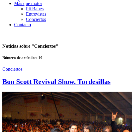
Más que motor
Pit Babes
Entrevistas
Conciertos
Contacto
Noticias sobre "
Conciertos
"
Número de artículos:
10
Conciertos
Bon Scott Revival Show. Tordesillas