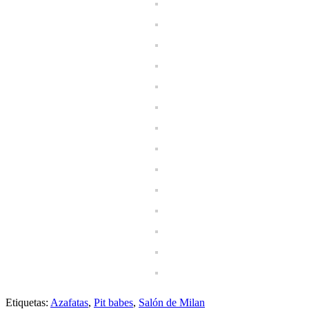
Etiquetas:
Azafatas
,
Pit babes
,
Salón de Milan