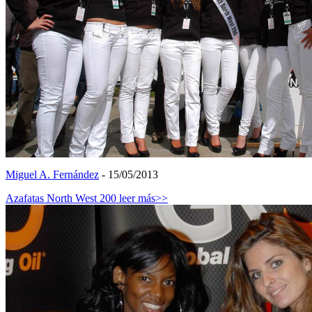
Miguel A. Fernández
- 15/05/2013
Azafatas North West 200
leer más>>