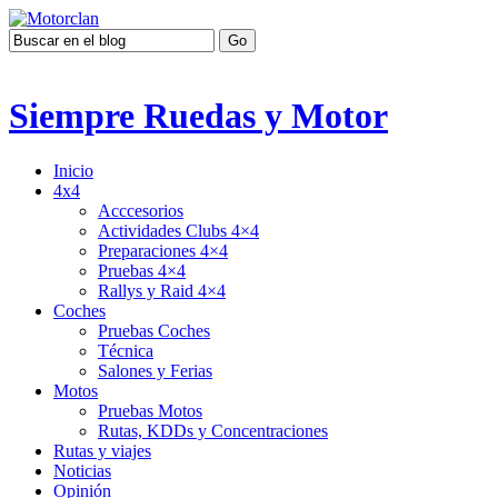
Siempre Ruedas y Motor
Inicio
4x4
Acccesorios
Actividades Clubs 4×4
Preparaciones 4×4
Pruebas 4×4
Rallys y Raid 4×4
Coches
Pruebas Coches
Técnica
Salones y Ferias
Motos
Pruebas Motos
Rutas, KDDs y Concentraciones
Rutas y viajes
Noticias
Opinión