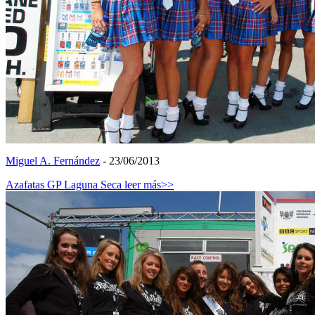
Miguel A. Fernández
- 23/06/2013
Azafatas GP Laguna Seca
leer más>>