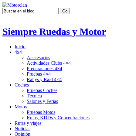
Siempre Ruedas y Motor
Inicio
4x4
Acccesorios
Actividades Clubs 4×4
Preparaciones 4×4
Pruebas 4×4
Rallys y Raid 4×4
Coches
Pruebas Coches
Técnica
Salones y Ferias
Motos
Pruebas Motos
Rutas, KDDs y Concentraciones
Rutas y viajes
Noticias
Opinión