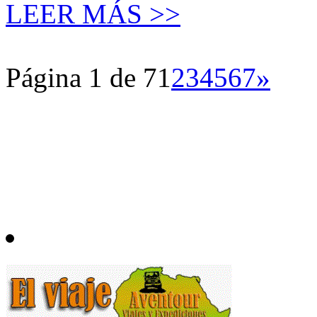
LEER MÁS >>
Página 1 de 7
1
2
3
4
5
6
7
»