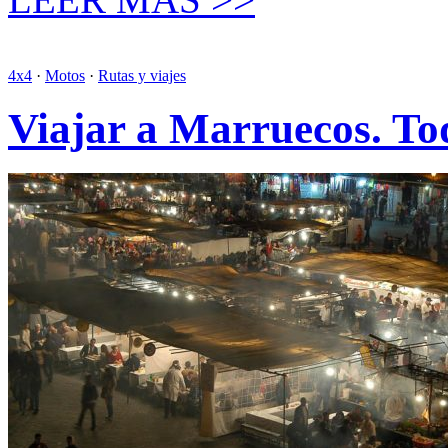
4x4
·
Motos
·
Rutas y viajes
Viajar a Marruecos. To