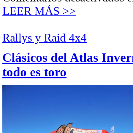
LEER MÁS >>
Rallys y Raid 4x4
Clásicos del Atlas Inve
todo es toro