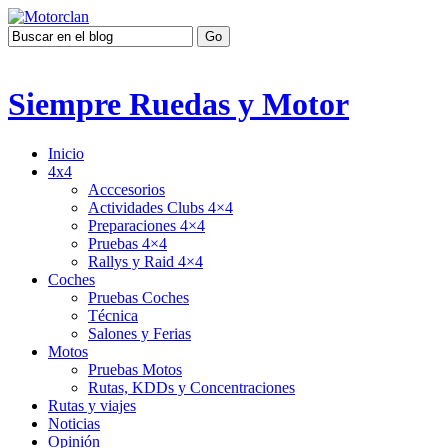
Siempre Ruedas y Motor
Inicio
4x4
Acccesorios
Actividades Clubs 4×4
Preparaciones 4×4
Pruebas 4×4
Rallys y Raid 4×4
Coches
Pruebas Coches
Técnica
Salones y Ferias
Motos
Pruebas Motos
Rutas, KDDs y Concentraciones
Rutas y viajes
Noticias
Opinión