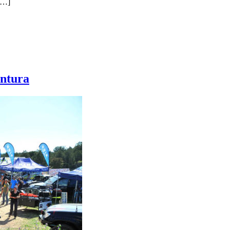
 […]
entura