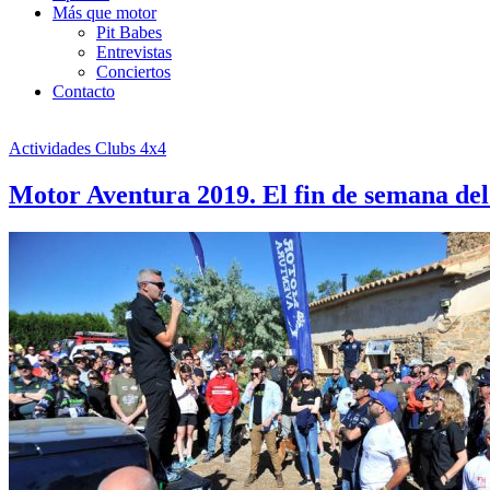
Más que motor
Pit Babes
Entrevistas
Conciertos
Contacto
Actividades Clubs 4x4
Motor Aventura 2019. El fin de semana de