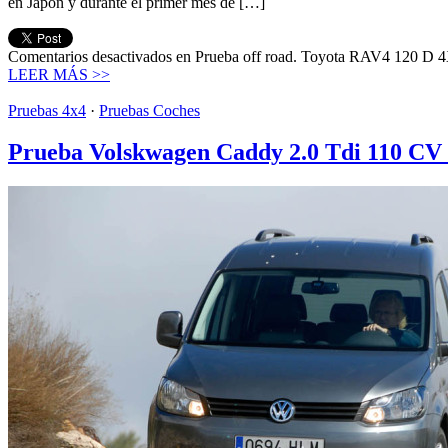
en Japón y durante el primer mes de […]
Comentarios desactivados
en Prueba off road. Toyota RAV4 120 D 4X
LEER MÁS >>
Pruebas 4x4
·
Pruebas Coches
Prueba Volskwagen Caddy 2.0 Tdi 110 CV 