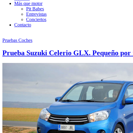
Más que motor
Pit Babes
Entrevistas
Conciertos
Contacto
Pruebas Coches
Prueba Suzuki Celerio GLX. Pequeño por 