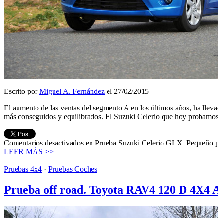
Escrito por
Miguel A. Fernández
el 27/02/2015
El aumento de las ventas del segmento A en los últimos años, ha lleva
más conseguidos y equilibrados. El Suzuki Celerio que hoy probamo
Comentarios desactivados
en Prueba Suzuki Celerio GLX. Pequeño po
LEER MÁS >>
Pruebas 4x4
·
Pruebas Coches
Prueba off road. Toyota RAV4 120 D 4X4 A