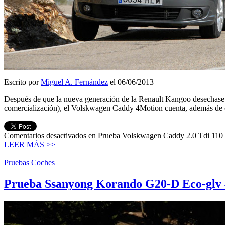
Escrito por
Miguel A. Fernández
el 06/06/2013
Después de que la nueva generación de la Renault Kangoo desechase po
comercialización), el Volskwagen Caddy 4Motion cuenta, además de c
Comentarios desactivados
en Prueba Volskwagen Caddy 2.0 Tdi 110 
LEER MÁS >>
Pruebas Coches
Prueba Ssanyong Korando G20-D Eco-glv