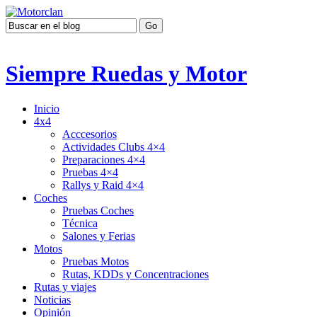
Siempre Ruedas y Motor
Inicio
4x4
Acccesorios
Actividades Clubs 4×4
Preparaciones 4×4
Pruebas 4×4
Rallys y Raid 4×4
Coches
Pruebas Coches
Técnica
Salones y Ferias
Motos
Pruebas Motos
Rutas, KDDs y Concentraciones
Rutas y viajes
Noticias
Opinión