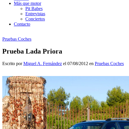
Más que motor
Pit Babes
Entrevistas
Conciertos
Contacto
Pruebas Coches
Prueba Lada Priora
Escrito por
Miguel A. Fernández
el 07/08/2012 en
Pruebas Coches