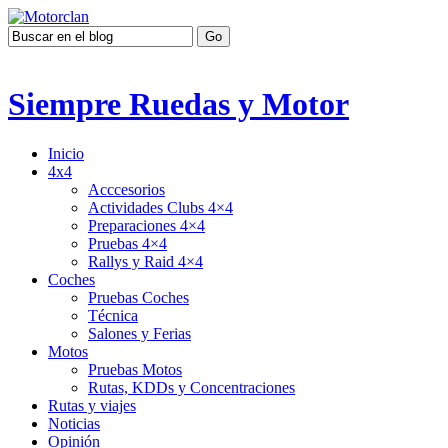
Siempre Ruedas y Motor
Inicio
4x4
Acccesorios
Actividades Clubs 4×4
Preparaciones 4×4
Pruebas 4×4
Rallys y Raid 4×4
Coches
Pruebas Coches
Técnica
Salones y Ferias
Motos
Pruebas Motos
Rutas, KDDs y Concentraciones
Rutas y viajes
Noticias
Opinión