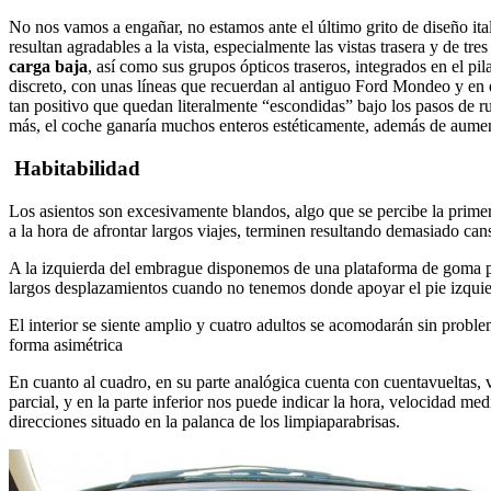
No nos vamos a engañar, no estamos ante el último grito de diseño ital
resultan agradables a la vista, especialmente las vistas trasera y de tr
carga baja
, así como sus grupos ópticos traseros, integrados en el pi
discreto, con unas líneas que recuerdan al antiguo Ford Mondeo y en el 
tan positivo que quedan literalmente “escondidas” bajo los pasos de r
más, el coche ganaría muchos enteros estéticamente, además de aumen
Habitabilidad
Los asientos son excesivamente blandos, algo que se percibe la prim
a la hora de afrontar largos viajes, terminen resultando demasiado can
A la izquierda del embrague disponemos de una plataforma de goma pa
largos desplazamientos cuando no tenemos donde apoyar el pie izquie
El interior se siente amplio y cuatro adultos se acomodarán sin problem
forma asimétrica
En cuanto al cuadro, en su parte analógica cuenta con cuentavueltas, v
parcial, y en la parte inferior nos puede indicar la hora, velocidad m
direcciones situado en la palanca de los limpiaparabrisas.