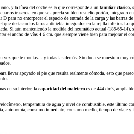
iano, y la línea del coche es la que corresponde a un
familiar clásico
, 
es cuartos traseros, en que se aprecia su bien resuelto portón, integrado
lar D para no entorpecer el espacio de entrada de la carga y las barras d
que destacan los faros antiniebla integrados en la rejilla inferior. Lo q
ueda. Si aún manteniendo la medida del neumático actual (185/65-14), se
tar el ancho de vías 4-6 cm. que siempre viene bien para mejorar el c
era vez que te montas… y todas las demás. Sin duda se muestran muy c
sados.
ra llevar apoyado el pie que resulta realmente cómoda, esto que parece
rdo.
as en su interior, la
capacidad del maletero
es de 444 dm3, ampliable 
elocímetro, temperatura de agua y nivel de combustible, este último con 
edia, autonomía, consumo inmediato, consumo medio, tiempo de viaje y te