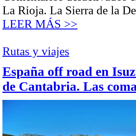
La Rioja. La Sierra de la 
LEER MÁS >>
Rutas y viajes
España off road en Isu
de Cantabria. Las coma