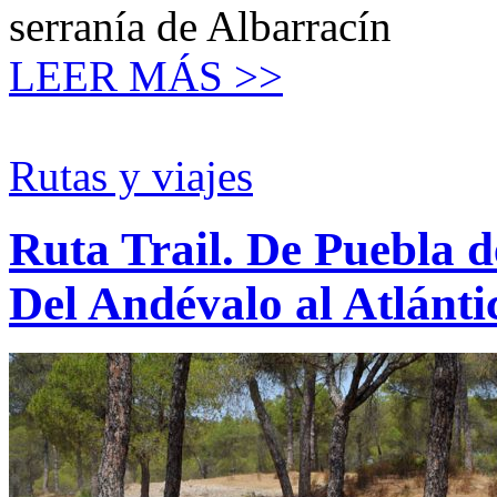
serranía de Albarracín
LEER MÁS >>
Rutas y viajes
Ruta Trail. De Puebla 
Del Andévalo al Atlánti