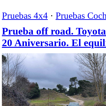
Pruebas 4x4
·
Pruebas Coc
Prueba off road. Toyo
20 Aniversario. El equil