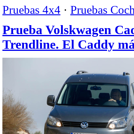
Pruebas 4x4
·
Pruebas Coc
Prueba Volskwagen Cad
Trendline. El Caddy má