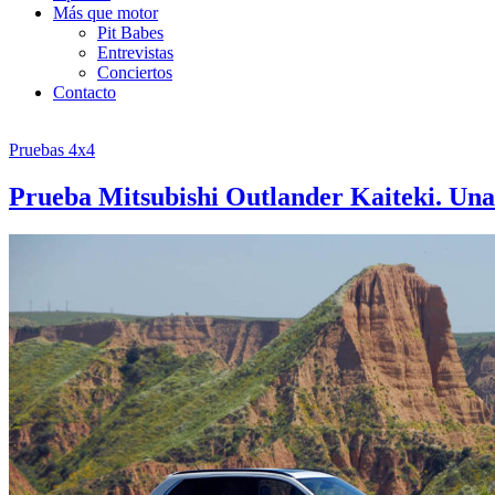
Más que motor
Pit Babes
Entrevistas
Conciertos
Contacto
Pruebas 4x4
Prueba Mitsubishi Outlander Kaiteki. Una