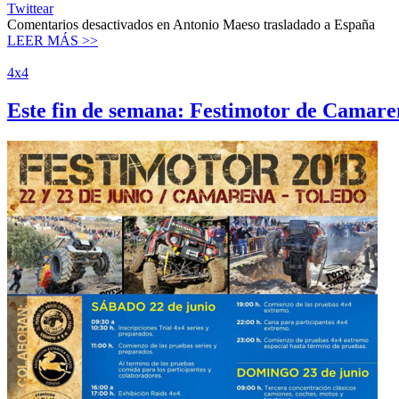
Twittear
Comentarios desactivados
en Antonio Maeso trasladado a España
LEER MÁS >>
4x4
Este fin de semana: Festimotor de Camare