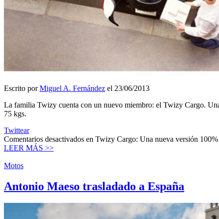
Escrito por
Miguel A. Fernández
el 23/06/2013
La familia Twizy cuenta con un nuevo miembro: el Twizy Cargo. Una n
75 kgs.
Twittear
Comentarios desactivados
en Twizy Cargo: Una nueva versión 100% elé
LEER MÁS >>
Motos
Antonio Maeso trasladado a España