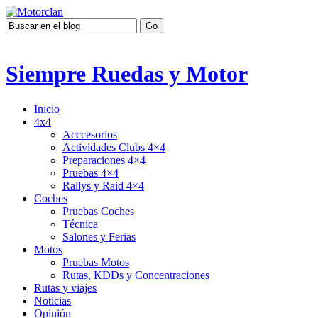
Siempre Ruedas y Motor
Inicio
4x4
Acccesorios
Actividades Clubs 4×4
Preparaciones 4×4
Pruebas 4×4
Rallys y Raid 4×4
Coches
Pruebas Coches
Técnica
Salones y Ferias
Motos
Pruebas Motos
Rutas, KDDs y Concentraciones
Rutas y viajes
Noticias
Opinión