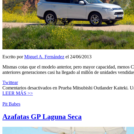
Escrito por
Miguel A. Fernández
el 24/06/2013
Mismas cotas que el modelo anterior, pero mayor capacidad, menos CV
anteriores generaciones casi ha llegado al millón de unidades vendida
Twittear
Comentarios desactivados
en Prueba Mitsubishi Outlander Kaiteki. 
LEER MÁS >>
Pit Babes
Azafatas GP Laguna Seca