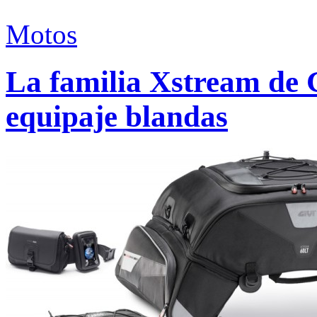
Motos
La familia Xstream de 
equipaje blandas