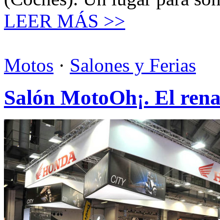
LEER MÁS >>
Motos
·
Salones y Ferias
Salón MotoOh¡. El rena