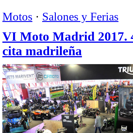
Motos
·
Salones y Ferias
VI Moto Madrid 2017. 4
cita madrileña