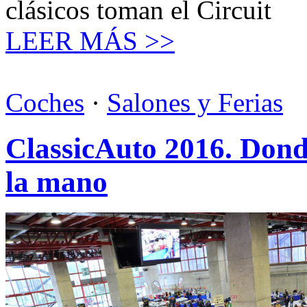
clásicos toman el Circuit
LEER MÁS >>
Coches
·
Salones y Ferias
ClassicAuto 2016. Donde
la mano