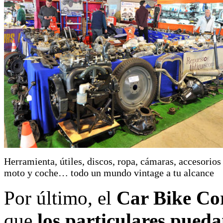
Herramienta, útiles, discos, ropa, cámaras, accesorios
moto y coche… todo un mundo vintage a tu alcance
Por último, el
Car Bike Cor
que
los particulares pueda