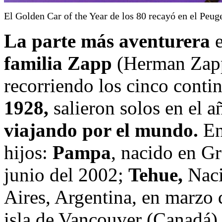
El Golden Car of the Year de los 80 recayó en el Peug
La parte más aventurera
e
familia Zapp
(Herman Zapp 
recorriendo los cinco conti
1928,
salieron solos en el 
viajando por el mundo.
En
hijos:
Pampa
, nacido en Gr
junio del 2002;
Tehue,
Naci
Aires, Argentina, en marzo
isla de Vancouver (Canadá)