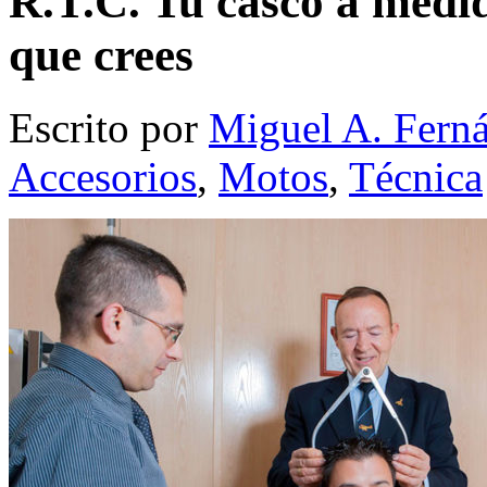
R.T.C. Tu casco a medi
que crees
Escrito por
Miguel A. Fern
Accesorios
,
Motos
,
Técnica