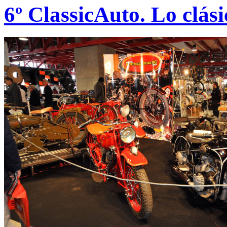
6º ClassicAuto. Lo clási