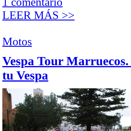
1
comentario
LEER MÁS >>
Motos
Vespa Tour Marruecos. E
tu Vespa