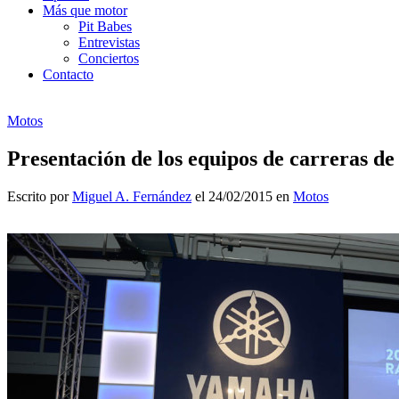
Más que motor
Pit Babes
Entrevistas
Conciertos
Contacto
Motos
Presentación de los equipos de carreras d
Escrito por
Miguel A. Fernández
el 24/02/2015 en
Motos