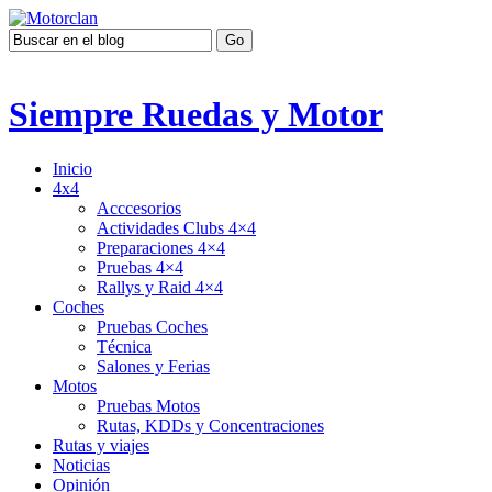
Siempre Ruedas y Motor
Inicio
4x4
Acccesorios
Actividades Clubs 4×4
Preparaciones 4×4
Pruebas 4×4
Rallys y Raid 4×4
Coches
Pruebas Coches
Técnica
Salones y Ferias
Motos
Pruebas Motos
Rutas, KDDs y Concentraciones
Rutas y viajes
Noticias
Opinión