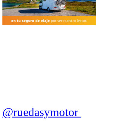
@ruedasymotor