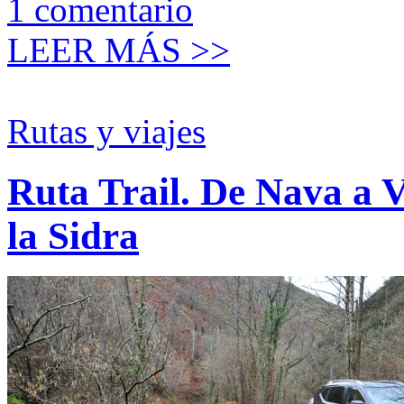
1
comentario
LEER MÁS >>
Rutas y viajes
Ruta Trail. De Nava a V
la Sidra