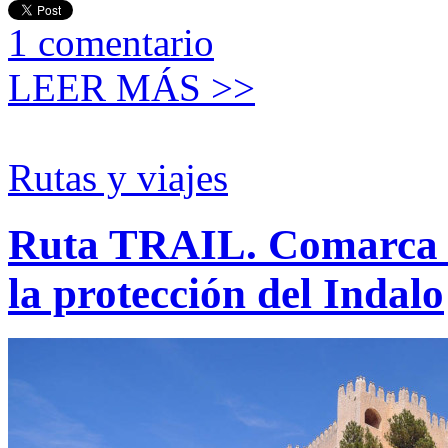
1
comentario
LEER MÁS >>
Rutas y viajes
Ruta TRAIL. Comarca de
la protección del Indalo