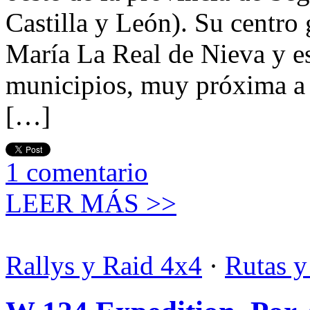
Castilla y León). Su centro 
María La Real de Nieva y e
municipios, muy próxima a
[…]
1
comentario
LEER MÁS >>
Rallys y Raid 4x4
·
Rutas y