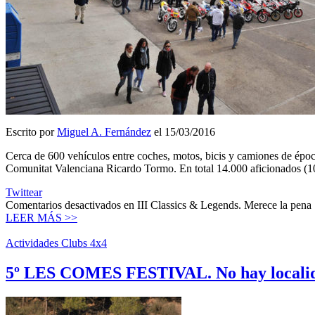
Escrito por
Miguel A. Fernández
el 15/03/2016
Cerca de 600 vehículos entre coches, motos, bicis y camiones de época 
Comunitat Valenciana Ricardo Tormo. En total 14.000 aficionados (
Twittear
Comentarios desactivados
en III Classics & Legends. Merece la pena
LEER MÁS >>
Actividades Clubs 4x4
5º LES COMES FESTIVAL. No hay locali