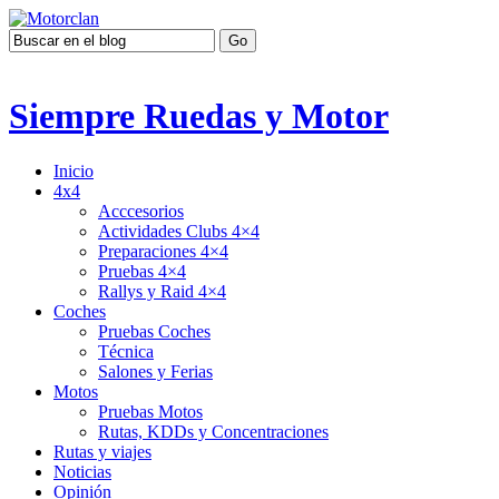
Siempre Ruedas y Motor
Inicio
4x4
Acccesorios
Actividades Clubs 4×4
Preparaciones 4×4
Pruebas 4×4
Rallys y Raid 4×4
Coches
Pruebas Coches
Técnica
Salones y Ferias
Motos
Pruebas Motos
Rutas, KDDs y Concentraciones
Rutas y viajes
Noticias
Opinión