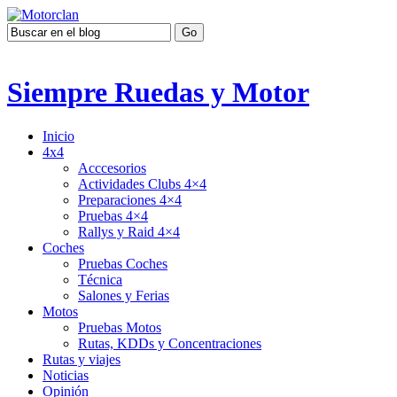
Siempre Ruedas y Motor
Inicio
4x4
Acccesorios
Actividades Clubs 4×4
Preparaciones 4×4
Pruebas 4×4
Rallys y Raid 4×4
Coches
Pruebas Coches
Técnica
Salones y Ferias
Motos
Pruebas Motos
Rutas, KDDs y Concentraciones
Rutas y viajes
Noticias
Opinión