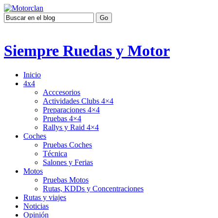
Siempre Ruedas y Motor
Inicio
4x4
Acccesorios
Actividades Clubs 4×4
Preparaciones 4×4
Pruebas 4×4
Rallys y Raid 4×4
Coches
Pruebas Coches
Técnica
Salones y Ferias
Motos
Pruebas Motos
Rutas, KDDs y Concentraciones
Rutas y viajes
Noticias
Opinión