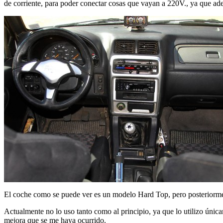
de corriente, para poder conectar cosas que vayan a 220V., ya que ade
El coche como se puede ver es un modelo Hard Top, pero posteriorment
Actualmente no lo uso tanto como al principio, ya que lo utilizo únicame
mejora que se me haya ocurrido.