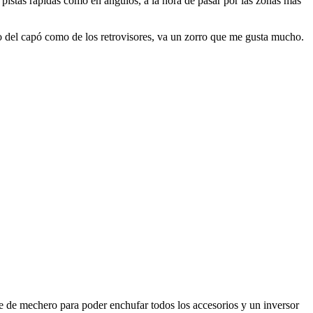
istas rápidas como en ángulos, a la hora de pasar por las zonas más
to del capó como de los retrovisores, va un zorro que me gusta mucho.
le de mechero para poder enchufar todos los accesorios y un inversor