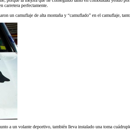
he, porque la mejora que he conseguido tanto en comodidad yendo por p
en carretera perfectamente.
izaron un camuflaje de alta montaña y “camuflado” en el camuflaje, tan
junto a un volante deportivo, también lleva instalado una toma cuádrup