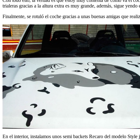
Con todo ello, la verdad es que estoy muy contenta de como va el coc
trialeras gracias a la altura extra es muy grande, además, sigue yendo 
Finalmente, se rotuló el coche gracias a unas buenas amigas que real
En el interior, instalamos unos semi backets Recaro del modelo Style 