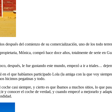
os después del comienzo de su comercialización, uno de los todo terreno
 propietaria, Mónica, compró hace doce años, totalmente de serie en Gu
oco, después, le fue gustando este mundo, empezó a ir a triales… dejem
al en el que habíamos participado Lola (la amiga con la que voy siempr
os hicimos pegatinas y todo.
 el coche casi siempre, y cierto es que íbamos a muchos sitios, lo que p
cir y conocer el coche de verdad, y cuando empecé a mejorarlo y adap
undidad.