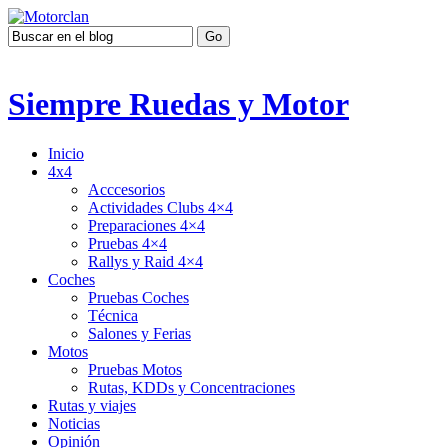
Siempre Ruedas y Motor
Inicio
4x4
Acccesorios
Actividades Clubs 4×4
Preparaciones 4×4
Pruebas 4×4
Rallys y Raid 4×4
Coches
Pruebas Coches
Técnica
Salones y Ferias
Motos
Pruebas Motos
Rutas, KDDs y Concentraciones
Rutas y viajes
Noticias
Opinión