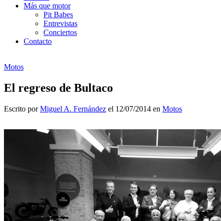
Más que motor
Pit Babes
Entrevistas
Conciertos
Contacto
Motos
El regreso de Bultaco
Escrito por
Miguel A. Fernández
el 12/07/2014 en
Motos