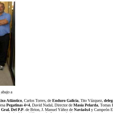
 abajo a
ixo Atlántico
, Carlos Torres, de
Enduro Galicia
, Tito Vázquez,
dele
resa
Pegatinas 4×4
, David Nadal, Director de
Masía Pelarda
, Tomas 
 Gral. Del P.P
. de Brion, J. Manuel Yáñez de
Navia4x4
y Campeón Ec