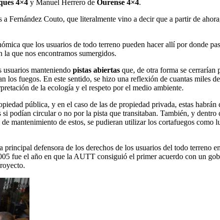
ues 4×4
y Manuel Herrero de
Ourense 4×4
.
 a Fernández Couto, que literalmente vino a decir que a partir de ahora, 
nómica que los usuarios de todo terreno pueden hacer allí por donde pa
en la que nos encontramos sumergidos.
os usuarios manteniendo
pistas abiertas
que, de otra forma se cerrarían
n los fuegos. En este sentido, se hizo una reflexión de cuantas miles 
rpretación de la ecología y el respeto por el medio ambiente.
opiedad pública, y en el caso de las de propiedad privada, estas habrán 
si podían circular o no por la pista que transitaban. También, y dentro
 de mantenimiento de estos, se pudieran utilizar los cortafuegos como l
principal defensora de los derechos de los usuarios del todo terreno 
05 fue el año en que la AUTT consiguió el primer acuerdo con un gobie
proyecto.