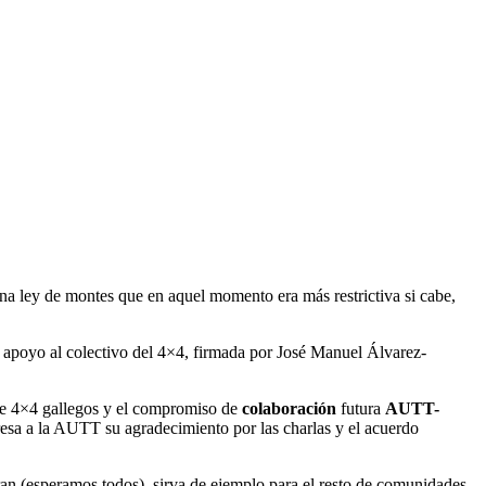
una ley de montes que en aquel momento era más restrictiva si cabe,
 apoyo al colectivo del 4×4, firmada por José Manuel Álvarez-
e 4×4 gallegos y el compromiso de
colaboración
futura
AUTT-
esa a la AUTT su agradecimiento por las charlas y el acuerdo
n (esperamos todos), sirva de ejemplo para el resto de comunidades