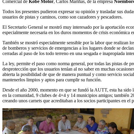
Comercial de
Kobe Motor
, Carlos Mariñas, de la empresa
Noemborq
Todos los presentes pudieron expresar su opinión y trasladar sus dudas
usuarios de pistas y caminos, como son cazadores y pescadores.
El Secretario General se mostró muy interesado por la aportación eco
especialmente necesaria en los duros momentos de crisis económica 
También se mostró especialmente sensible por la labor que realizan l
de bomberos y servicios de emergencias a los lugares donde se declara
cerradas al paso de los todo terreno en una sesgada e inapropiada inte
La ley, permite el paso como norma general, por todas las pistas de pr
desprotección que los usuarios tenían al no saber en muchas ocasiones 
abierta la posibilidad de que de manera puntual y como servicio social
mantenerlos limpios y aptos para cumplir su función.
Desde el año 2000, momento en que se fundó la AUTT, esta ha sido la 
en la comunidad, 9 clubes de 4×4 y 14 municipios amigos; también 20
creando unos carnets que acreditaban a los socios participantes en el 