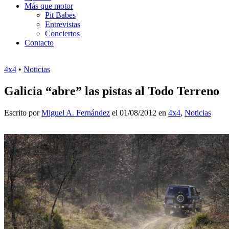
Más que motor
Pit Babes
Entrevistas
Conciertos
Contacto
4x4
•
Noticias
Galicia “abre” las pistas al Todo Terreno
Escrito por
Miguel A. Fernández
el 01/08/2012 en
4x4
,
Noticias