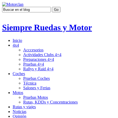
Siempre Ruedas y Motor
Inicio
4x4
Acccesorios
Actividades Clubs 4×4
Preparaciones 4×4
Pruebas 4×4
Rallys y Raid 4×4
Coches
Pruebas Coches
Técnica
Salones y Ferias
Motos
Pruebas Motos
Rutas, KDDs y Concentraciones
Rutas y viajes
Noticias
Opinión