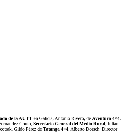
gado de la AUTT
en Galicia, Antonio Rivero, de
Aventura 4×4
,
Fernández Couto,
Secretario General del Medio Rural
, Julián
otrak, Gildo Pérez de
Tatanga 4×4
, Alberto Dorsch, Director