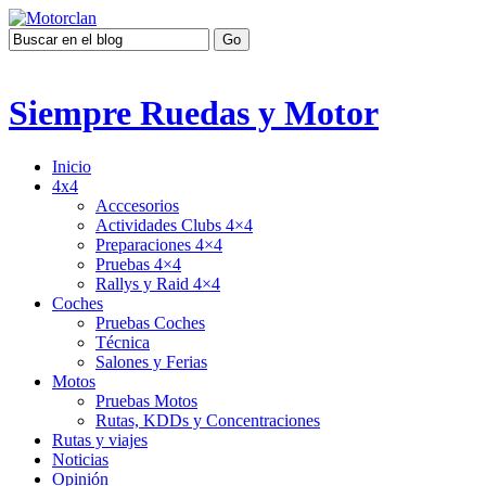
Siempre Ruedas y Motor
Inicio
4x4
Acccesorios
Actividades Clubs 4×4
Preparaciones 4×4
Pruebas 4×4
Rallys y Raid 4×4
Coches
Pruebas Coches
Técnica
Salones y Ferias
Motos
Pruebas Motos
Rutas, KDDs y Concentraciones
Rutas y viajes
Noticias
Opinión