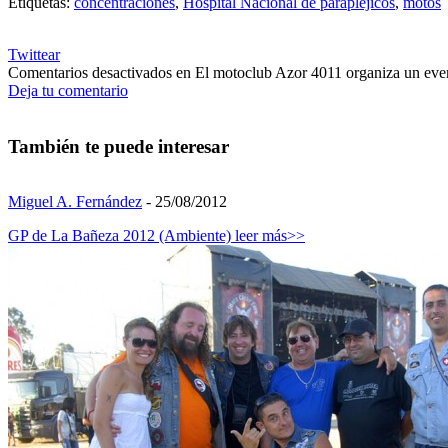
Etiquetas:
concentraciones
,
Hospital Nacional de paraplejicos
,
motos
Twittear
Comentarios desactivados
en El motoclub Azor 4011 organiza un even
Deja tu comentario
También te puede interesar
Miguel A. Fernández
- 25/08/2012
GP de La Bañeza 2012 (Ambiente)
leer más>>