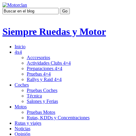
Siempre Ruedas y Motor
Inicio
4x4
Acccesorios
Actividades Clubs 4×4
Preparaciones 4×4
Pruebas 4×4
Rallys y Raid 4×4
Coches
Pruebas Coches
Técnica
Salones y Ferias
Motos
Pruebas Motos
Rutas, KDDs y Concentraciones
Rutas y viajes
Noticias
Opinión