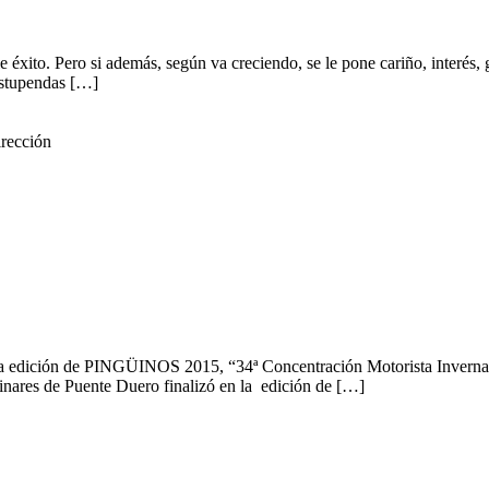
 éxito. Pero si además, según va creciendo, se le pone cariño, interés, g
estupendas […]
irección
edición de PINGÜINOS 2015, “34ª Concentración Motorista Invernal In
inares de Puente Duero finalizó en la edición de […]