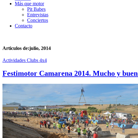
Más que motor
Pit Babes
Entrevistas
Conciertos
Contacto
Articulos de:julio, 2014
Actividades Clubs 4x4
Festimotor Camarena 2014. Mucho y buen