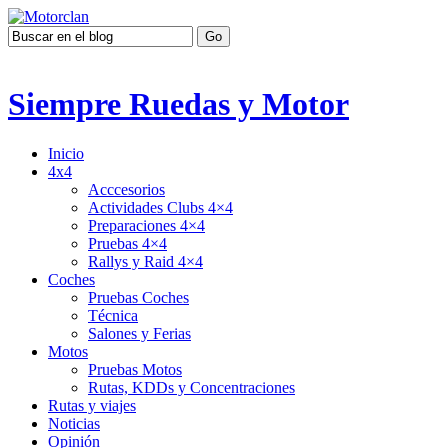
Siempre Ruedas y Motor
Inicio
4x4
Acccesorios
Actividades Clubs 4×4
Preparaciones 4×4
Pruebas 4×4
Rallys y Raid 4×4
Coches
Pruebas Coches
Técnica
Salones y Ferias
Motos
Pruebas Motos
Rutas, KDDs y Concentraciones
Rutas y viajes
Noticias
Opinión