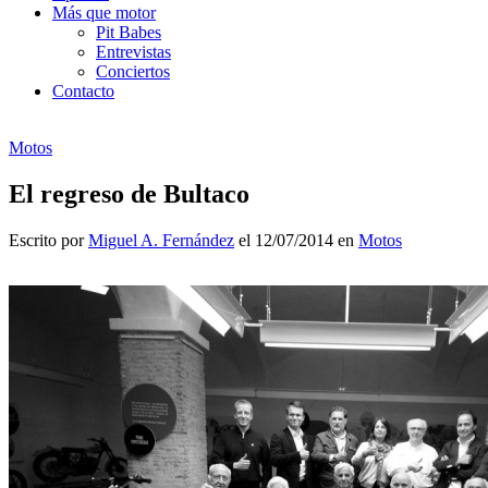
Más que motor
Pit Babes
Entrevistas
Conciertos
Contacto
Motos
El regreso de Bultaco
Escrito por
Miguel A. Fernández
el 12/07/2014 en
Motos