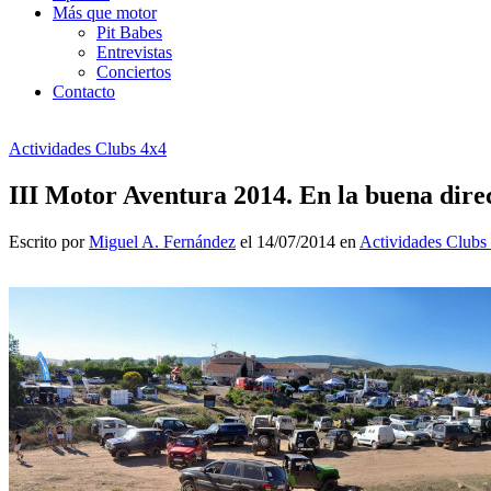
Más que motor
Pit Babes
Entrevistas
Conciertos
Contacto
Actividades Clubs 4x4
III Motor Aventura 2014. En la buena dire
Escrito por
Miguel A. Fernández
el 14/07/2014 en
Actividades Clubs