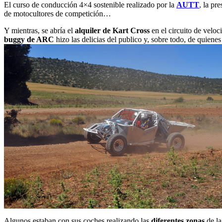
El curso de conducción 4×4 sostenible realizado por la
AUTT
,
la pre
de motocultores de competición…
Y mientras, se abría el
alquiler de Kart Cross
en el circuito de veloc
buggy de ARC
hizo las delicias del publico y, sobre todo, de quiene
Algunos estaban con sus coches realizando las
diferentes zonas
de la