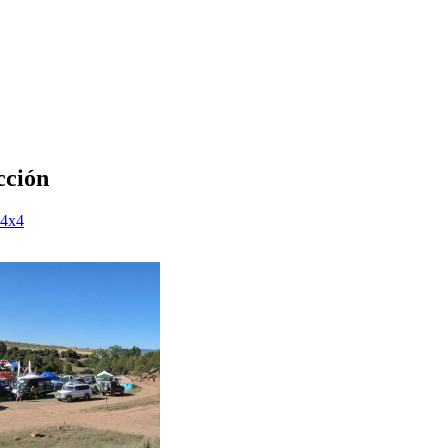
cción
 4x4