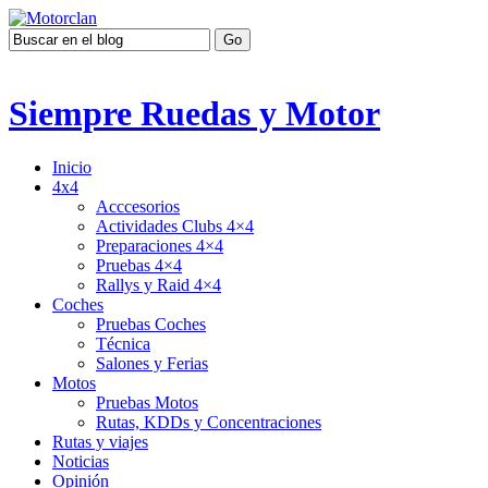
Siempre Ruedas y Motor
Inicio
4x4
Acccesorios
Actividades Clubs 4×4
Preparaciones 4×4
Pruebas 4×4
Rallys y Raid 4×4
Coches
Pruebas Coches
Técnica
Salones y Ferias
Motos
Pruebas Motos
Rutas, KDDs y Concentraciones
Rutas y viajes
Noticias
Opinión