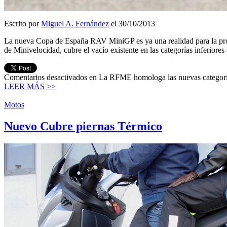
Escrito por
Miguel A. Fernández
el 30/10/2013
La nueva Copa de España RAV MiniGP es ya una realidad para la pró
de Minivelocidad, cubre el vacío existente en las categorías inferiore
Comentarios desactivados
en La RFME homologa las nuevas catego
LEER MÁS >>
Motos
Nuevo Cubre piernas Térmico