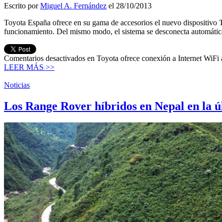
Escrito por
Miguel A. Fernández
el 28/10/2013
Toyota España ofrece en su gama de accesorios el nuevo dispositivo T
funcionamiento. Del mismo modo, el sistema se desconecta automátic
Comentarios desactivados
en Toyota ofrece conexión a Internet WiFi
LEER MÁS >>
Noticias
Los Range Rover híbridos en Nepal en la ú