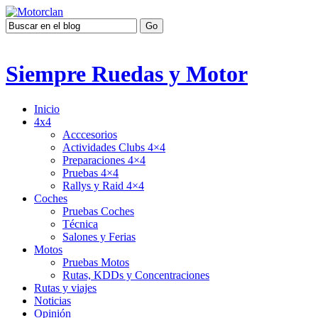
Siempre Ruedas y Motor
Inicio
4x4
Acccesorios
Actividades Clubs 4×4
Preparaciones 4×4
Pruebas 4×4
Rallys y Raid 4×4
Coches
Pruebas Coches
Técnica
Salones y Ferias
Motos
Pruebas Motos
Rutas, KDDs y Concentraciones
Rutas y viajes
Noticias
Opinión