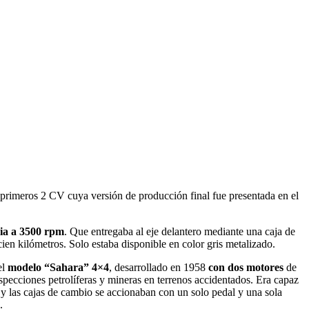
s primeros 2 CV cuya versión de producción final fue presentada en el
ia a 3500 rpm
. Que entregaba al eje delantero mediante una caja de
cien kilómetros. Solo estaba disponible en color gris metalizado.
el
modelo “Sahara” 4×4
, desarrollado en 1958
con dos motores
de
ospecciones petrolíferas y mineras en terrenos accidentados. Era capaz
 las cajas de cambio se accionaban con un solo pedal y una sola
.