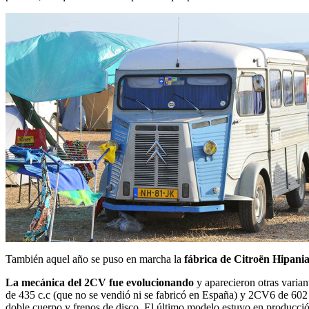
También aquel año se puso en marcha la
fábrica de Citroën Hipani
La mecánica del 2CV fue evolucionando
y aparecieron otras varian
de 435 c.c (que no se vendió ni se fabricó en España) y 2CV6 de 602
doble cuerpo y frenos de disco. El último modelo estuvo en producción