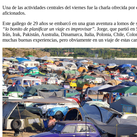
Una de las actividades centrales del viernes fue la charla ofrecida por
aficionados.
Este gallego de 29 años se embarcó en una gran aventura a lomos de s
“lo bonito de planificar un viaje es improvisar”
. Jorge, que partió e
Irán, Irak, Pakistán, Australia, Dinamarca, Italia, Polonia, Chile, Co
muchas buenas experiencias, pero obviamente en un viaje de estas ca