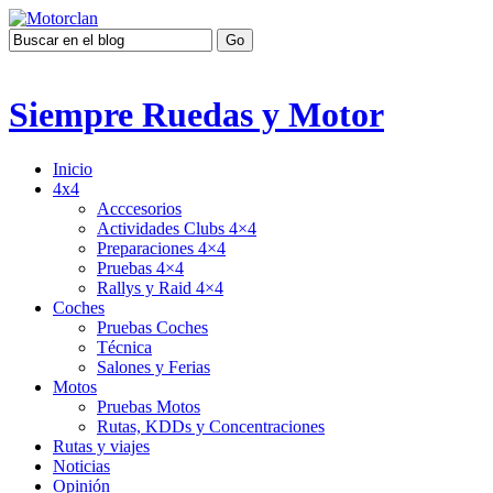
Siempre Ruedas y Motor
Inicio
4x4
Acccesorios
Actividades Clubs 4×4
Preparaciones 4×4
Pruebas 4×4
Rallys y Raid 4×4
Coches
Pruebas Coches
Técnica
Salones y Ferias
Motos
Pruebas Motos
Rutas, KDDs y Concentraciones
Rutas y viajes
Noticias
Opinión