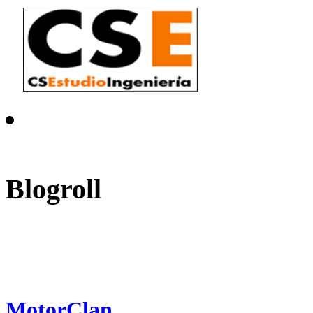
Blogroll
MotorClan