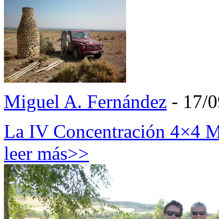
Miguel A. Fernández
- 17/
La IV Concentración 4×4 M
leer más>>