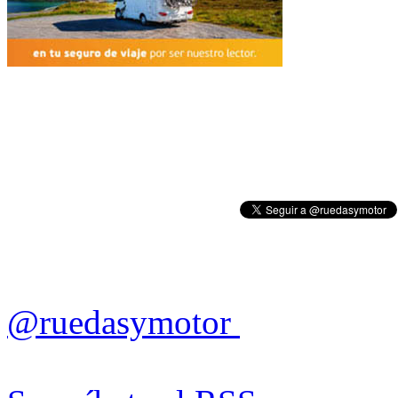
@ruedasymotor