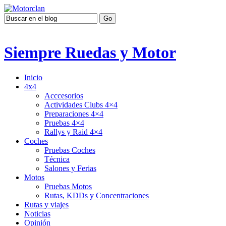
Siempre Ruedas y Motor
Inicio
4x4
Acccesorios
Actividades Clubs 4×4
Preparaciones 4×4
Pruebas 4×4
Rallys y Raid 4×4
Coches
Pruebas Coches
Técnica
Salones y Ferias
Motos
Pruebas Motos
Rutas, KDDs y Concentraciones
Rutas y viajes
Noticias
Opinión