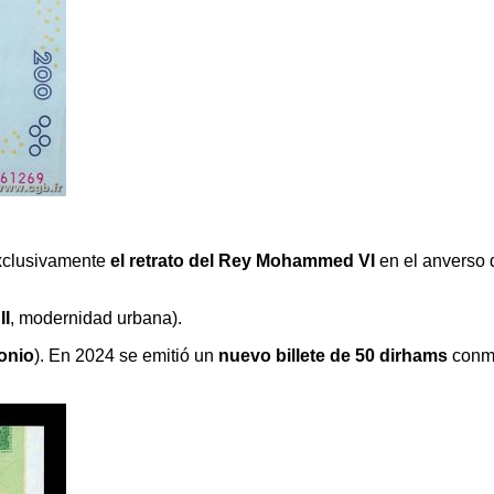
xclusivamente
el retrato del Rey Mohammed VI
en el anverso d
II
, modernidad urbana).
monio
). En 2024 se emitió un
nuevo billete de 50 dirhams
conme