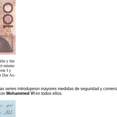
ión y fue
 el mismo
rie I y
or Dar As-
as series introdujeron mayores medidas de seguridad y comenza
con
Mohammed VI
en todos ellos.