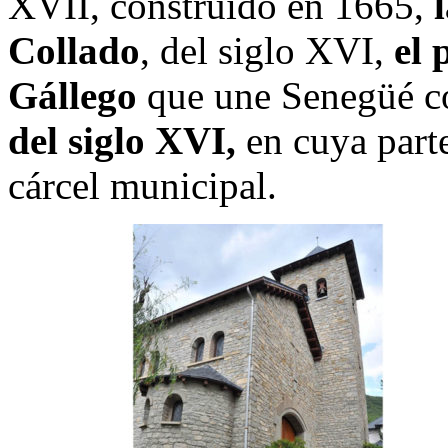
XVII, construido en 1665,
Collado
, del siglo XVI,
el 
Gállego
que une Senegüé c
del siglo XVI,
en cuya parte
cárcel municipal.