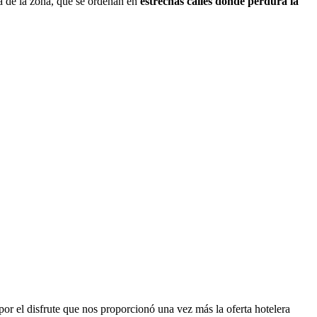
ía de la zona, que se ordenan en
estrechas calles donde perdura la
or el disfrute que nos proporcionó una vez más la oferta hotelera