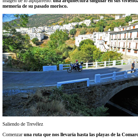
imagen de lo alpujarreño:
una arquitectura singular en sus viviend
memoria de su pasado morisco.
Saliendo de Trevélez
Comenzar
una ruta que nos llevaría hasta las playas de la Coma