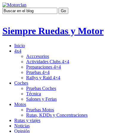
Siempre Ruedas y Motor
Inicio
4x4
Acccesorios
Actividades Clubs 4×4
Preparaciones 4×4
Pruebas 4×4
Rallys y Raid 4×4
Coches
Pruebas Coches
Técnica
Salones y Ferias
Motos
Pruebas Motos
Rutas, KDDs y Concentraciones
Rutas y viajes
Noticias
Opinión