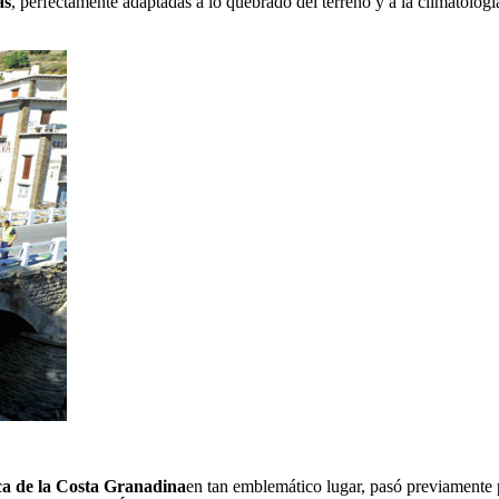
as
, perfectamente adaptadas a lo quebrado del terreno y a la climatolog
rca de la Costa Granadina
en tan emblemático lugar, pasó previamente p