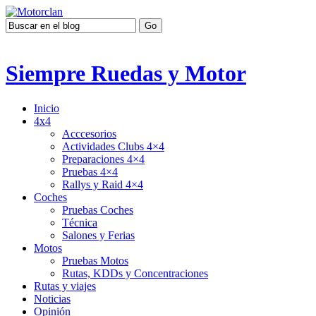
Siempre Ruedas y Motor
Inicio
4x4
Acccesorios
Actividades Clubs 4×4
Preparaciones 4×4
Pruebas 4×4
Rallys y Raid 4×4
Coches
Pruebas Coches
Técnica
Salones y Ferias
Motos
Pruebas Motos
Rutas, KDDs y Concentraciones
Rutas y viajes
Noticias
Opinión