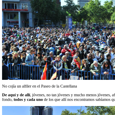
No cojía un alfiler en el Paseo de la Castellana
De aquí y de allí
, jóvenes, no tan jóvenes y mucho menos jóvenes, afi
fondo,
todos y cada uno
de los que allí nos encontramos sabíamos q