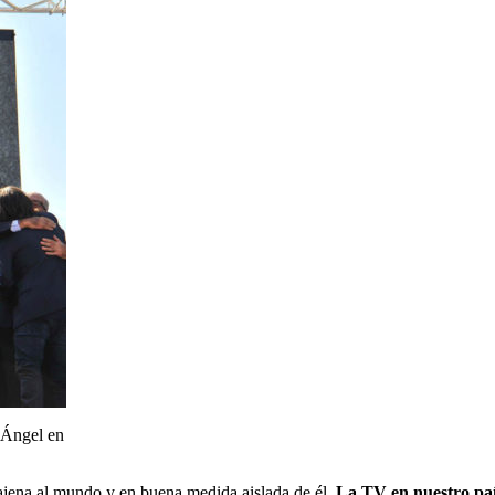
 Ángel en
jena al mundo y en buena medida aislada de él.
La TV en nuestro paí