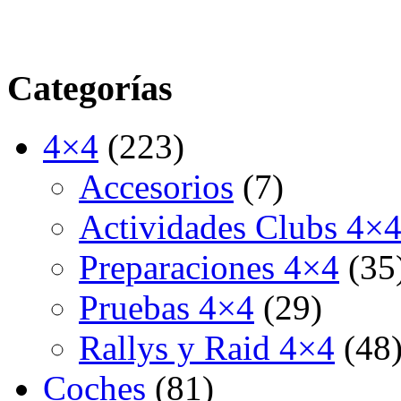
Categorías
4×4
(223)
Accesorios
(7)
Actividades Clubs 4×
Preparaciones 4×4
(35
Pruebas 4×4
(29)
Rallys y Raid 4×4
(48
Coches
(81)