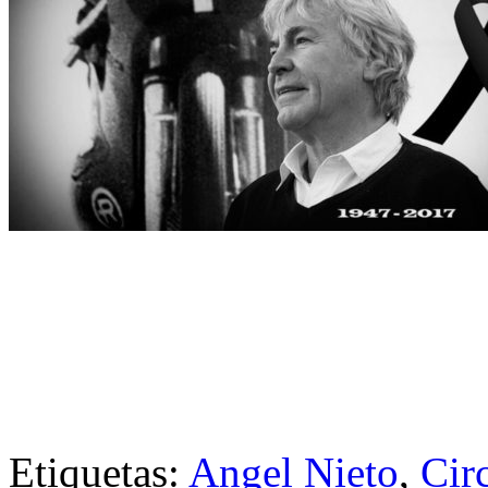
Etiquetas:
Angel Nieto
,
Cir