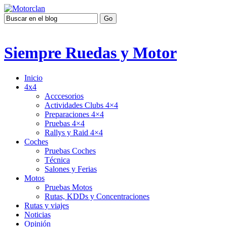
Siempre Ruedas y Motor
Inicio
4x4
Acccesorios
Actividades Clubs 4×4
Preparaciones 4×4
Pruebas 4×4
Rallys y Raid 4×4
Coches
Pruebas Coches
Técnica
Salones y Ferias
Motos
Pruebas Motos
Rutas, KDDs y Concentraciones
Rutas y viajes
Noticias
Opinión