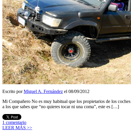
Escrito por
Miguel A. Fernández
el 08/09/2012
Mi Compañero No es muy habitual que los propietarios de los coches se
a los que sabes que “no quieres tocar ni una coma”, este es […]
1
comentario
LEER MÁS >>