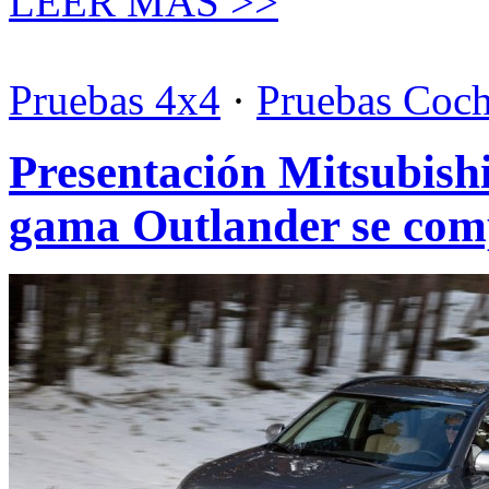
LEER MÁS >>
Pruebas 4x4
·
Pruebas Coc
Presentación Mitsubishi
gama Outlander se com