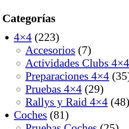
Categorías
4×4
(223)
Accesorios
(7)
Actividades Clubs 4×
Preparaciones 4×4
(35
Pruebas 4×4
(29)
Rallys y Raid 4×4
(48
Coches
(81)
Pruebas Coches
(25)