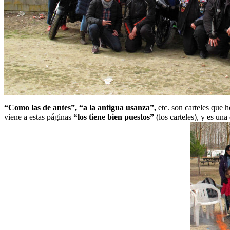
“Como las de antes”, “a la antigua usanza”,
etc. son carteles que h
viene a estas páginas
“los tiene bien puestos”
(los carteles), y es un