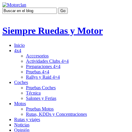
Siempre Ruedas y Motor
Inicio
4x4
Acccesorios
Actividades Clubs 4×4
Preparaciones 4×4
Pruebas 4×4
Rallys y Raid 4×4
Coches
Pruebas Coches
Técnica
Salones y Ferias
Motos
Pruebas Motos
Rutas, KDDs y Concentraciones
Rutas y viajes
Noticias
Opinión