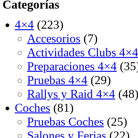
Categorías
4×4
(223)
Accesorios
(7)
Actividades Clubs 4×
Preparaciones 4×4
(35
Pruebas 4×4
(29)
Rallys y Raid 4×4
(48
Coches
(81)
Pruebas Coches
(25)
Salones y Ferias
(22)