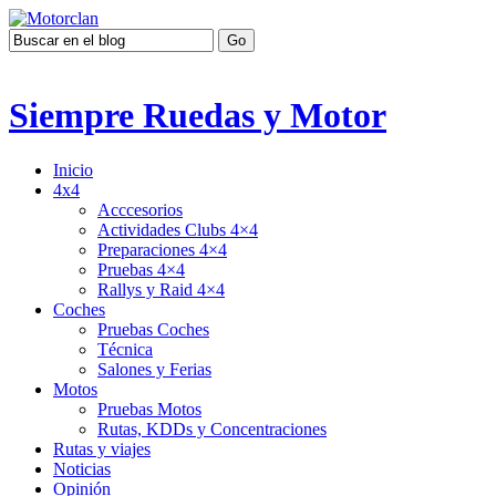
Siempre Ruedas y Motor
Inicio
4x4
Acccesorios
Actividades Clubs 4×4
Preparaciones 4×4
Pruebas 4×4
Rallys y Raid 4×4
Coches
Pruebas Coches
Técnica
Salones y Ferias
Motos
Pruebas Motos
Rutas, KDDs y Concentraciones
Rutas y viajes
Noticias
Opinión