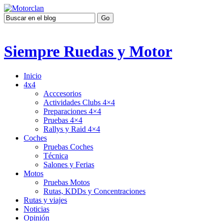
Siempre Ruedas y Motor
Inicio
4x4
Acccesorios
Actividades Clubs 4×4
Preparaciones 4×4
Pruebas 4×4
Rallys y Raid 4×4
Coches
Pruebas Coches
Técnica
Salones y Ferias
Motos
Pruebas Motos
Rutas, KDDs y Concentraciones
Rutas y viajes
Noticias
Opinión