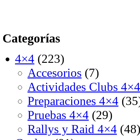
Categorías
4×4
(223)
Accesorios
(7)
Actividades Clubs 4×
Preparaciones 4×4
(35
Pruebas 4×4
(29)
Rallys y Raid 4×4
(48