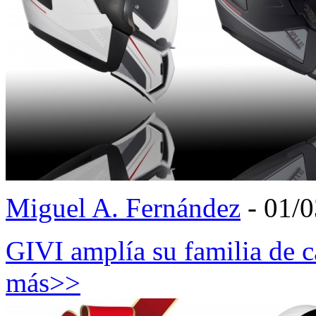
Miguel A. Fernández
- 01/
GIVI amplía su familia de
más>>