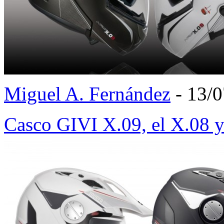
Miguel A. Fernández
- 13/
Casco GIVI X.09, el X.08 y