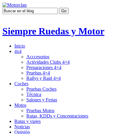
Siempre Ruedas y Motor
Inicio
4x4
Acccesorios
Actividades Clubs 4×4
Preparaciones 4×4
Pruebas 4×4
Rallys y Raid 4×4
Coches
Pruebas Coches
Técnica
Salones y Ferias
Motos
Pruebas Motos
Rutas, KDDs y Concentraciones
Rutas y viajes
Noticias
Opinión