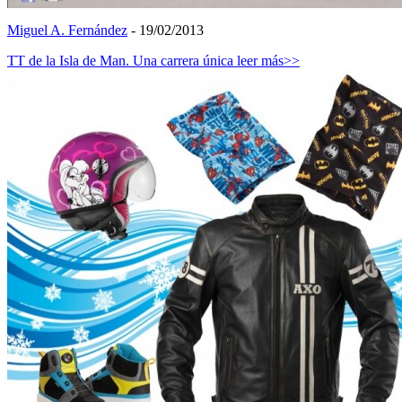
Miguel A. Fernández
- 19/02/2013
TT de la Isla de Man. Una carrera única
leer más>>