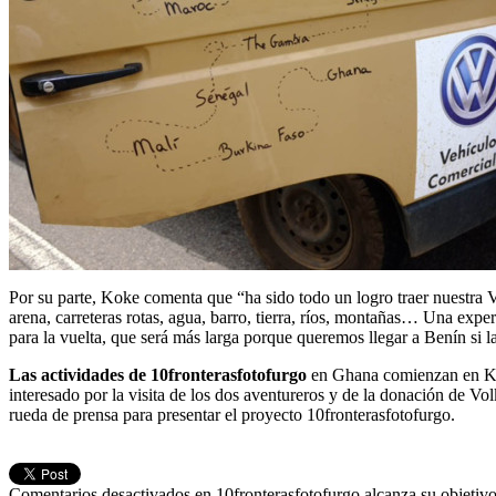
Por su parte, Koke comenta que “ha sido todo un logro traer nuest
arena, carreteras rotas, agua, barro, tierra, ríos, montañas… Una exp
para la vuelta, que será más larga porque queremos llegar a Benín si l
Las actividades de 10fronterasfotofurgo
en Ghana comienzan en Kum
interesado por la visita de los dos aventureros y de la donación de 
rueda de prensa para presentar el proyecto 10fronterasfotofurgo.
Comentarios desactivados
en 10fronterasfotofurgo alcanza su objetiv